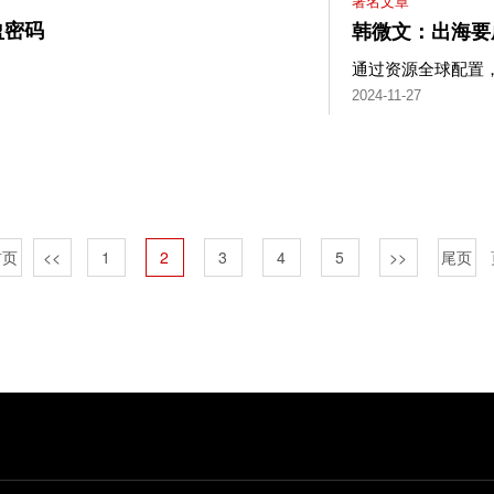
署名文章
盈密码
韩微文：出海要
通过资源全球配置
2024-11-27
首页
<<
1
2
3
4
5
>>
尾页