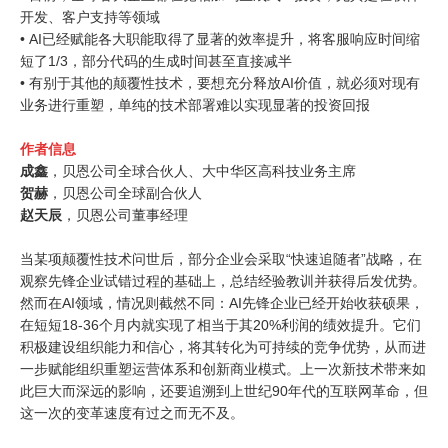
开发、客户支持等领域
•
AI已经赋能各大职能取得了显著的效率提升，将客服响应时间缩
短了1/3，部分代码的生成时间甚至直接减半
•
有别于其他的颠覆性技术，要想充分释放AI价值，就必须对现有
业务进行重塑，单纯的技术部署难以实现显著的投资回报
作者信息
成鑫
，贝恩公司全球合伙人、大中华区高科技业务主席
贺赫
，贝恩公司全球副合伙人
赵天辰
，贝恩公司董事经理
当某项颠覆性技术问世后，部分企业会采取“快速追随者”战略，在
观察先锋企业试错过程的基础上，总结经验教训并获得后发优势。
然而在AI领域，情况则截然不同：AI先锋企业已经开始收获硕果，
在短短18-36个月内就实现了相当于其20%利润的绩效提升。它们
积极建设组织能力和信心，将其转化为可持续的竞争优势，从而进
一步赋能组织重塑运营体系和创新商业模式。上一次新技术带来如
此巨大而深远的影响，还要追溯到上世纪90年代的互联网革命，但
这一次的变革速度有过之而无不及。