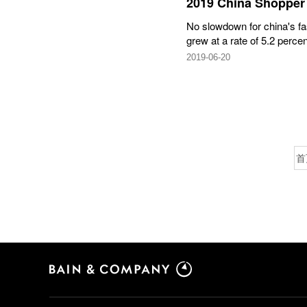
2019 China Shopper 
No slowdown for china's 
grew at a rate of 5.2 perce
2019-06-20
首