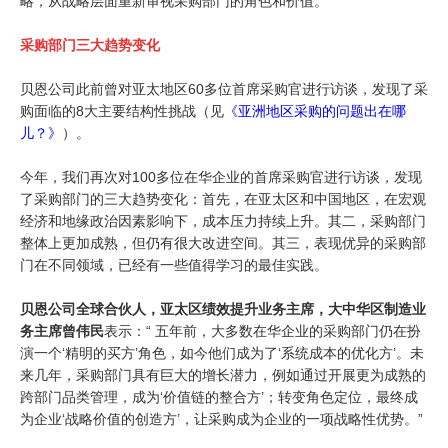
略，从战略层面重新审视采购部门的角色和价值。
采购部门三大趋势变化
贝恩公司此前曾对亚太地区60多位首席采购官进行访谈，发现了采
购面临的8大主要结构性挑战（见
《亚洲地区采购的问题出在哪
儿？》
）。
今年，我们再次对100多位在华企业的首席采购官进行访谈，发现
了采购部门的三大趋势变化：首先，在亚太区和中国地区，在宏观
经济和地缘政治因素影响下，成本压力持续上升。其二，采购部门
整体上更加成熟，但仍有很大改进空间。其三，表现优异的采购部
门在不同领域，已经有一些值得学习的最佳实践。
贝恩公司全球合伙人，亚太区绩效提升业务主席，大中华区制造业
务主席曾伟民
表示：“ 五年前，大多数在华企业的采购部门仍在扮
演一个‘精明的买方’角色，如今他们成为了‘系统成本的优化方’。未
来几年，采购部门具有巨大的增长潜力，例如通过开展更为成熟的
跨部门品类管理，成为‘价值链的整合方’；转变角色定位，最终成
为企业‘战略价值的创造方’，让采购成为企业的一项战略性优势。”