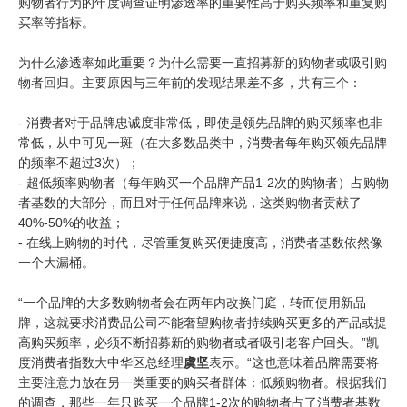
购物者行为的年度调查证明渗透率的重要性高于购买频率和重复购
买率等指标。
为什么渗透率如此重要？为什么需要一直招募新的购物者或吸引购
物者回归。主要原因与三年前的发现结果差不多，共有三个：
- 消费者对于品牌忠诚度非常低，即使是领先品牌的购买频率也非
常低，从中可见一斑（在大多数品类中，消费者每年购买领先品牌
的频率不超过3次）；
- 超低频率购物者（每年购买一个品牌产品1-2次的购物者）占购物
者基数的大部分，而且对于任何品牌来说，这类购物者贡献了
40%-50%的收益；
- 在线上购物的时代，尽管重复购买便捷度高，消费者基数依然像
一个大漏桶。
“一个品牌的大多数购物者会在两年内改换门庭，转而使用新品
牌，这就要求消费品公司不能奢望购物者持续购买更多的产品或提
高购买频率，必须不断招募新的购物者或者吸引老客户回头。”凯
度消费者指数大中华区总经理
虞坚
表示。“这也意味着品牌需要将
主要注意力放在另一类重要的购买者群体：低频购物者。根据我们
的调查，那些一年只购买一个品牌1-2次的购物者占了消费者基数