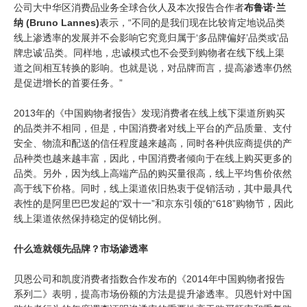
公司大中华区消费品业务全球合伙人及本次报告合作者
布鲁诺·兰
纳 (Bruno Lannes)
表示，“不同的是我们现在比较肯定地说品类
线上渗透率的发展并不会影响它究竟归属于‘多品牌偏好’品类或‘品
牌忠诚’品类。同样地，忠诚模式也不会受到购物者在线下线上渠
道之间相互转换的影响。也就是说，对品牌而言，提高渗透率仍然
是促进增长的首要任务。”
2013年的《中国购物者报告》发现消费者在线上线下渠道所购买
的品类并不相同，但是，中国消费者对线上平台的产品质量、支付
安全、物流和配送的信任程度越来越高，同时各种供应商提供的产
品种类也越来越丰富，因此，中国消费者倾向于在线上购买更多的
品类。另外，因为线上高端产品的购买量很高，线上平均售价依然
高于线下价格。同时，线上渠道依旧热衷于促销活动，其中最具代
表性的是阿里巴巴发起的“双十一”和京东引领的“618”购物节，因此
线上渠道依然保持稳定的促销比例。
什么造就领先品牌？市场渗透率
贝恩公司和凯度消费者指数合作发布的《2014年中国购物者报告
系列二》表明，提高市场份额的方法是提升渗透率。贝恩针对中国