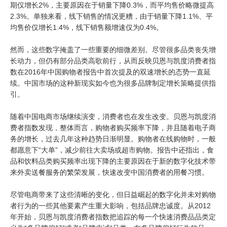
期仅增长2%，主要原因在于销量下降0.3%，而平均售价略微提高
2.3%。单独来看，线下销售的情况更糟，由于销量下降1.1%、平
均售价仅增长1.4%，线下销售额增速仅为0.4%。
然而，这些数字掩盖了一些重要的细微差别。尽管很多品类丧失增
长动力，但仍有部分品类高歌前行，从而反映贝恩与凯度消费者指
数在2016年中国购物者报告中首次提及的双速增长的态势一直延
续。中国市场的这种新现实如今也为很多品牌制定增长策略提供指
引。
随着中国电商市场继续演变，消费者也在发生改变。贝恩与凯度消
费者指数发现，整体而言，购物者购买频率下降，并且随着电子商
务的增长，过去几年这种趋势日渐明显。购物者在线购物时，一般
都愿意下“大单”，减少前往大卖场或超市购物。报告中还指出，食
品和饮料品类购买频率出现下降的主要原因在于新的数字化技术带
来外卖送餐服务的繁荣发展，快速改变中国消费者的用餐习惯。
尽管电商带来了这些清晰的变化，但日益崛起的数字化并未对购物
者行为的一些其他要素产生重大影响，包括品牌忠诚度。从2012
年开始，贝恩与凯度消费者指数把追踪的每一个快速消费品品类定