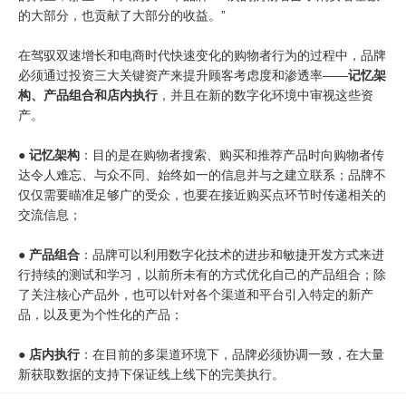
的大部分，也贡献了大部分的收益。”
在驾驭双速增长和电商时代快速变化的购物者行为的过程中，品牌
必须通过投资三大关键资产来提升顾客考虑度和渗透率——
记忆架
构、产品组合和店内执行
，并且在新的数字化环境中审视这些资
产。
●
记忆架构
：目的是在购物者搜索、购买和推荐产品时向购物者传
达令人难忘、与众不同、始终如一的信息并与之建立联系；品牌不
仅仅需要瞄准足够广的受众，也要在接近购买点环节时传递相关的
交流信息；
●
产品组合
：品牌可以利用数字化技术的进步和敏捷开发方式来进
行持续的测试和学习，以前所未有的方式优化自己的产品组合；除
了关注核心产品外，也可以针对各个渠道和平台引入特定的新产
品，以及更为个性化的产品；
●
店内执行
：在目前的多渠道环境下，品牌必须协调一致，在大量
新获取数据的支持下保证线上线下的完美执行。