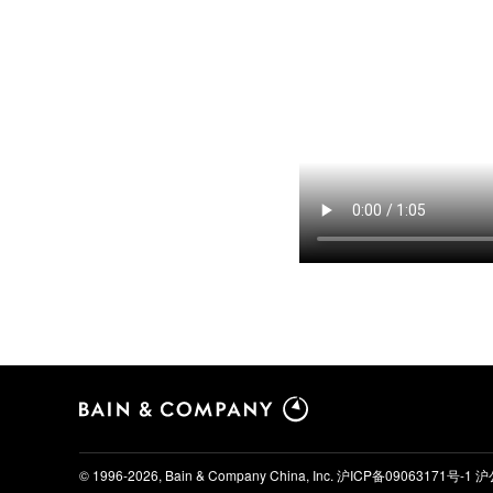
© 1996-2026, Bain & Company China, Inc.
沪ICP备09063171号-1
沪