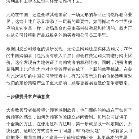
济利益和主导地位也同样无法维持下去。
无论在中国，还是全球其他国家，一场无形的革命正悄然席卷商业
界，这给上述启示又增添了一层新的重要性。如同撼动当今世界秩
序的其它变革一样，这场革命也是由高科技激起和推进的。权力正
在从公司转移到产品或服务的购买者和公司员工手里。
根据贝恩公司最近的调研发现，无论是网购还是实体店购买，70%
的中国购物者（包括所有收入阶层）都会在决定购买前进行网上比
价。这个发现有力地佐证了向购物者的权利转移。同时，消费者的
超强网上比价能力也对企业管理者造成了一个新的棘手挑战。在参
与此次调研的中国公司管理者中，有72%表示这样的价格透明度对
他们的定价策略产生了重大影响，顾客更容易被低价竞争者吸引。
三步骤提升客户满意度
大多数领导者都希望让顾客感到欣喜；他们面临的挑战在于如何了
解顾客的感觉，如何为顾客体验建立起问责制。贝恩公司提供了一
个全新的方法。在使用这种方法时，第一步就是以一种定期的、系
统化的、适时的方式提出一个问题，即“终极问题”——“你有多大可
能把我们推荐给别人?”这是一个简缩式的问法，其更基本的意思