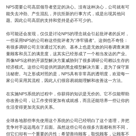
NPS需要公司高层领导者坚定的决心。没有这种决心，公司就有可
能失去冲劲、产生混乱，并抗拒新的行事方式，或是出现其他问
题。因此公司高层的支持和坚持是必不可少的。
你可能还会发现，仅仅是讨论NPS的理念就会引起批评者的反对，
一些采用NPS的公司称这些批评者为“净牢骚者”。这倒也不奇怪：
有很多调研公司主张通过冗长的、基本上也是无效的问卷调查来测
量顾客和员工的满意度，这其实已经形成了一个相当发达的产业。
而像NPS这样的开源型解决方案威胁到了很多调研公司赖以生存的
经济模式。这些公司提供闭源的黑盒模型解决方案，是为了保守算
法秘密。与之形成对照的是，NPS具有非常高的透明度，欢迎每一
家公司采用其流程，因此人们很容易就能理解和改善这一方法。
在实施NPS系统的过程中，你获得的知识是无价的。它不仅能帮助
你改善公司，让工作变得更加有成就感，而且还能培养一些让你的
生活变得更加充实的关系。
全球各地那些率先使用这个系统的公司已经明白了这个道理，并把
竞争对手远远甩在了后面。虽然这些公司在很多方面都有所不同，
但它们却有一个重要的共性：希望善待顾客，取悦顾客，让顾客不