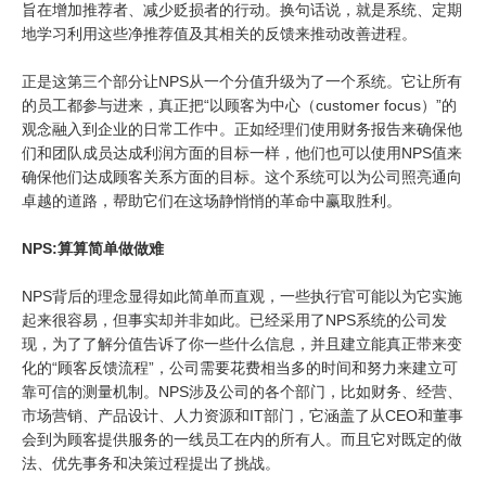
旨在增加推荐者、减少贬损者的行动。换句话说，就是系统、定期
地学习利用这些净推荐值及其相关的反馈来推动改善进程。
正是这第三个部分让NPS从一个分值升级为了一个系统。它让所有
的员工都参与进来，真正把“以顾客为中心（customer focus）”的
观念融入到企业的日常工作中。正如经理们使用财务报告来确保他
们和团队成员达成利润方面的目标一样，他们也可以使用NPS值来
确保他们达成顾客关系方面的目标。这个系统可以为公司照亮通向
卓越的道路，帮助它们在这场静悄悄的革命中赢取胜利。
NPS:算算简单做做难
NPS背后的理念显得如此简单而直观，一些执行官可能以为它实施
起来很容易，但事实却并非如此。已经采用了NPS系统的公司发
现，为了了解分值告诉了你一些什么信息，并且建立能真正带来变
化的“顾客反馈流程”，公司需要花费相当多的时间和努力来建立可
靠可信的测量机制。NPS涉及公司的各个部门，比如财务、经营、
市场营销、产品设计、人力资源和IT部门，它涵盖了从CEO和董事
会到为顾客提供服务的一线员工在内的所有人。而且它对既定的做
法、优先事务和决策过程提出了挑战。