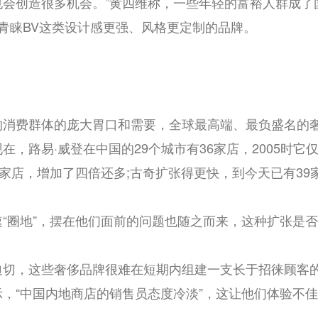
会创造很多机会。”黄四维称，一些年轻的富裕人群成了
在更青睐BV这类设计感更强、风格更定制的品牌。
的消费群体的庞大胃口和需要，全球最高端、最负盛名的
，路易·威登在中国的29个城市有36家店，2005时它仅
家店，增加了四倍还多;古奇扩张得更快，到今天已有39家店
“圈地”，摆在他们面前的问题也随之而来，这种扩张是
迫切，这些奢侈品牌很难在短期内组建一支长于招徕顾客
，“中国内地商店的销售员态度冷淡”，这让他们体验不