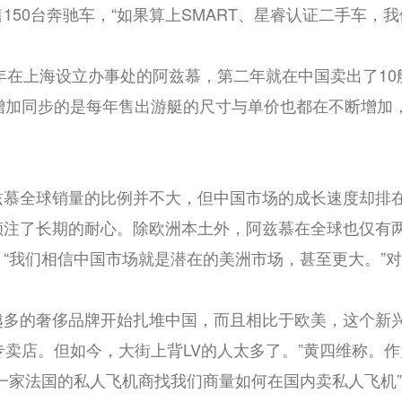
150台奔驰车，“如果算上SMART、星睿认证二手车，我
7年在上海设立办事处的阿兹慕，第二年就在中国卖出了1
增加同步的是每年售出游艇的尺寸与单价也都在不断增加，“
兹慕全球销量的比例并不大，但中国市场的成长速度却排
倾注了长期的耐心。除欧洲本土外，阿兹慕在全球也仅有
“我们相信中国市场就是潜在的美洲市场，甚至更大。”
越多的奢侈品牌开始扎堆中国，而且相比于欧美，这个新兴
专卖店。但如今，大街上背LV的人太多了。”黄四维称。作为
一家法国的私人飞机商找我们商量如何在国内卖私人飞机