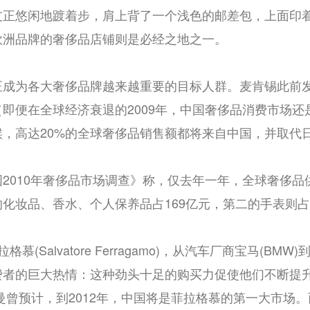
正悠闲地踱着步，肩上背了一个浅色的邮差包，上面印着L
欧洲品牌的奢侈品店铺则是必经之地之一。
正成为各大奢侈品牌越来越重要的目标人群。麦肯锡此前
即便在全球经济衰退的2009年，中国奢侈品消费市场还是增
候，高达20%的全球奢侈品销售额都将来自中国，并取代
2010年奢侈品市场调查》称，仅去年一年，全球奢侈品
化妆品、香水、个人保养品占169亿元，第二的手表则占1
格慕(Salvatore Ferragamo)，从汽车厂商宝马(BMW
费者的巨大热情：这种劲头十足的购买力促使他们不断提
曼曾预计，到2012年，中国将是菲拉格慕的第一大市场