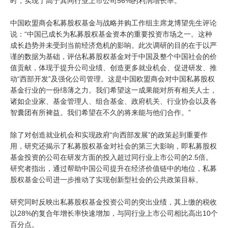
时，实现了高于其同行业上市公司56%的利润增长率。
中国欧盟商会私募股权基金与战略并购工作组主席龙博望先生评论
说：“中国已成长为私募股权基金资本的重要投资市场之一。这种
成长趋势并未受到当前经济危机的影响。此次调研的目的在于以严
谨的数据为基础，评估私募股权基金对于中国及整个中国社会的价
值贡献，体现于提升公司业绩、创造更多就业机会、促进研发、推
动“西部开发”及强化公司管理。这是中国欧盟商会对中国私募股权
基金行业的一份绵薄之力。我们希望这一成果能对所有相关人士，
诸如企业家、基金管理人、组合基金、政府机关、行业协会以及各
智囊团有所裨益。我们希望在不久的将来能与他们合作。”
除了对创造就业机会和实现政府“向西部发展”的政策起到重要作
用，研究还揭示了私募股权基金对社会的第三大影响，即私募股权
基金投资的公司在研发方面的投入超过同行业上市公司的2.5倍。
研究者指出，通过帮助中国公司提升在经济价值链中的地位，私募
股权基金公司进一步推动了实现创新型社会的公共政策目标。
研究同时反映出私募股权基金投资公司的突出业绩，其上缴的税收
以28%的复合年增长率快速增加，与同行业上市公司相比高出10个
百分点。