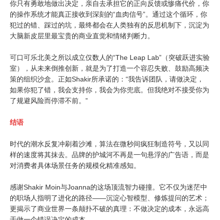
你只有勇敢地做出决定，亲自去承担它的正向反馈或惨痛代价，你
的操作系统才能真正接收到深刻的“血肉信号”。通过这个循环，你
犯过的错、踩过的坑，最终都会在人类独有的反思机制下，沉淀为
大脑新皮层里最宝贵的商业直觉和情绪判断力。
可口可乐北美之所以成立仅数人的“The Leap Lab”（突破跃进实验
室），从未来倒推创新，就是为了打造一个容忍失败、鼓励高频决
策的组织沙盒。正如Shakir所承诺的：“我告诉团队，请做决定，
如果你犯了错，我会支持你，我会为你兜底。但我绝对不接受你为
了规避风险而停滞不前。”
结语
时代的潮水反复冲刷着沙滩，算法在微秒间疯狂制造符号，又以同
样的速度将其抹去。品牌的护城河不再是一句悬浮的广告语，而是
对消费者具体场景任务的规模化精准感知。
感谢Shakir Moin与Joanna的这场顶流智力碰撞。它不仅为迷茫中
的职场人指明了进化的路径——沉淀心智模型、修炼提问的艺术；
更揭示了商业世界一条颠扑不破的真理：不做决定的成本，永远高
于做一个错误决定的成本。