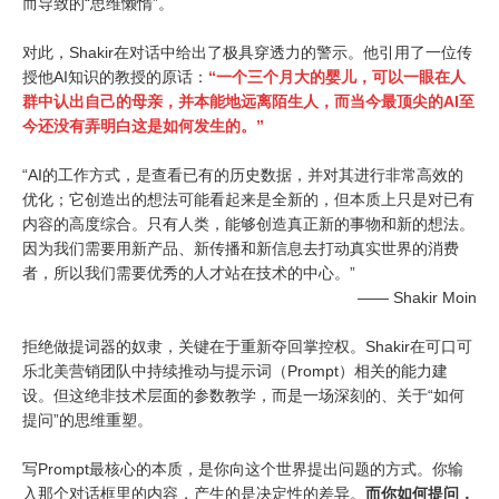
而导致的“思维懒惰”。
对此，Shakir在对话中给出了极具穿透力的警示。他引用了一位传
授他AI知识的教授的原话：
“一个三个月大的婴儿，可以一眼在人
群中认出自己的母亲，并本能地远离陌生人，而当今最顶尖的AI至
今还没有弄明白这是如何发生的。”
“AI的工作方式，是查看已有的历史数据，并对其进行非常高效的
优化；它创造出的想法可能看起来是全新的，但本质上只是对已有
内容的高度综合。只有人类，能够创造真正新的事物和新的想法。
因为我们需要用新产品、新传播和新信息去打动真实世界的消费
者，所以我们需要优秀的人才站在技术的中心。”
—— Shakir Moin
拒绝做提词器的奴隶，关键在于重新夺回掌控权。Shakir在可口可
乐北美营销团队中持续推动与提示词（Prompt）相关的能力建
设。但这绝非技术层面的参数教学，而是一场深刻的、关于“如何
提问”的思维重塑。
写Prompt最核心的本质，是你向这个世界提出问题的方式。你输
入那个对话框里的内容，产生的是决定性的差异。
而你如何提问，