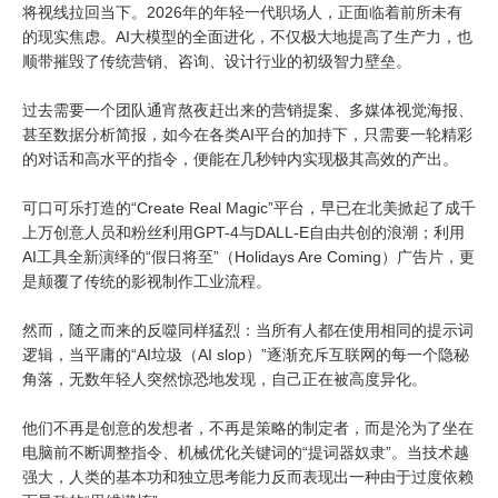
将视线拉回当下。2026年的年轻一代职场人，正面临着前所未有
的现实焦虑。AI大模型的全面进化，不仅极大地提高了生产力，也
顺带摧毁了传统营销、咨询、设计行业的初级智力壁垒。
过去需要一个团队通宵熬夜赶出来的营销提案、多媒体视觉海报、
甚至数据分析简报，如今在各类AI平台的加持下，只需要一轮精彩
的对话和高水平的指令，便能在几秒钟内实现极其高效的产出。
可口可乐打造的“Create Real Magic”平台，早已在北美掀起了成千
上万创意人员和粉丝利用GPT-4与DALL-E自由共创的浪潮；利用
AI工具全新演绎的“假日将至”（Holidays Are Coming）广告片，更
是颠覆了传统的影视制作工业流程。
然而，随之而来的反噬同样猛烈：当所有人都在使用相同的提示词
逻辑，当平庸的“AI垃圾（AI slop）”逐渐充斥互联网的每一个隐秘
角落，无数年轻人突然惊恐地发现，自己正在被高度异化。
他们不再是创意的发想者，不再是策略的制定者，而是沦为了坐在
电脑前不断调整指令、机械优化关键词的“提词器奴隶”。当技术越
强大，人类的基本功和独立思考能力反而表现出一种由于过度依赖