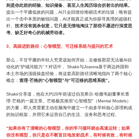
则是你此前的经验、知识储备、甚至人生阅历综合折射出的结果。
提出一个平庸低效的问题，AI只会回馈你堆砌话术的垃圾；唯有提
出一个击中本质的敏锐问题，AI才能真正成为你探寻真理的超级杠
杆。
技术没有扼杀创意，它只是无情地淘汰了那些不愿进行深度思
考、缺乏好奇心的机械劳动者。
3、
高级进阶路径：心智模型、可迁移系统与提问的艺术
那么，不甘平庸的年轻人究竟该如何开始，去修炼那层无法被AI自
动化的“护城河能力”？对话中， Shakir与Joanna基于两边跨国和
本土市场的顶级操盘经验，将这套高阶路径清晰地指向了两个核心
概念：
查理·芒格的“心智模型”与“可迁移的思维系统”。
Shakir分享道，他在大约20年前读过伯克希尔·哈撒韦副董事长查
理·芒格的一篇文章。芒格极其推崇“心智模型”（Mental Models）
的力量，即人类需要主动在脑海中建立一个由多学科核心原理构成
的知识框架，并用它来运营自己的生活、业务和思考过程。
“如果你有了清晰的心智模型，你的学习循环就会高速运转；如果
你没有模型，你只是在不断盲目地发射战术，有时候有效，有时候