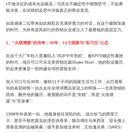
•
不做决定的成本永远最高：与其在不确定性中精致防守，不如勇
敢决策，在试错的反思中淬炼真正的商业直觉。
由衷感谢二位带来如此精彩且充满穿透力的对话，在这个极限加速
的时代，为所有逆风前行的营销从业者注入了最硬核的底层定力。
1、
“火线增援”的传奇：30年、11个国家与“实习生”心态
在这个大厂年轻人普遍陷入“35岁中年危机”、被KPI与确定性裹挟
的时代，现任可口可乐北美营销总裁Shakir Moin，他的职业履历
听起来更像是一部跨越全球的冒险史诗：
加入可口可乐30年，辗转11个不同的国家生活与工作，从巴基斯
坦的基层销售一步步走向全球消费品皇冠上的明珠——北美营销的
统帅。翻开他的履历，最显眼的词不是“安稳”，而是“火线增
援”与“苦差事”。
1998年外派第一站，他孤身前往深陷内乱、战火纷飞的斯里兰
卡，甚至不敢把真实处境告诉母亲；随后调任马来西亚，迎头撞上
席卷亚洲的金融风暴；接手新加坡业务时，又恰逢非典（SARS）