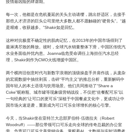
疫情最凶险的肆虐期。
每一次，他都是在危机蔓延的关头主动请缨，跳出舒适区，去接手
那些人才济济的巨头公司里绝大多数人都不愿触碰的“硬骨头”。“越
是艰难，收获越多。”Shakir如是回忆。
这种对抗极度不确定性的肌肉记忆，在2013年的中国市场得到了
最淋漓尽致的释放。彼时，全球汽水销量整体下滑，中国区传统汽
水业务面临外忧内患。Joanna临危受命调任上海担任汽水总经
理，Shakir则作为CMO火线增援中国区。
两个横跨旧创意时代与新数字浪潮的顶级操盘手并肩作战，从庞杂
的宏观数据中抽丝剥茧，击碎“平均主义”的推总分析，重新解码中
国年轻人的本土语境与饮用场景。他们共同推动了“Share a
Coke”昵称瓶、城市罐等现象级营销战役，不仅把“佐餐配可乐”以
一句经典的“让可口的更可乐”深植于中国餐桌文化中，更成功让中
国市场火速逆袭，重新成为可口可乐全球增长的核心引擎。
今天，当Shakir坐在亚特兰大总部罗伯特·伍德拉夫（Robert
Woodruff）——那位带领可口可乐走向全球的传奇总裁的办公室
旁，负责可口可乐北美营销业务，掌舵着AI、大数据与实时消费者