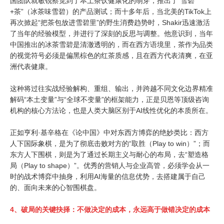
国团队就敏锐察觉到了本土茶饮健康化的萌芽，推出了“雪碧
+茶”（冰茶味雪碧）的产品测试；而十多年后，当北美的TikTok上
再次掀起“把茶包放进雪碧里”的野生消费趋势时，Shakir迅速激活
了当年的经验模型，并进行了深刻的反思与调整。他意识到，当年
中国推出的冰茶雪碧是清澈透明的，而在西方语境里，茶作为品类
的视觉符号必须是偏黑棕色的红茶质感，且在西方代表清爽，在亚
洲代表健康。
这种将过往实战经验解构、重组、输出，并跨越不同文化边界精准
解码“本土变量”与“全球不变量”的框架能力，正是贝恩等顶级咨询
机构的核心方法论，也是人类大脑区别于AI线性优化的本质所在。
正如亨利·基辛格在《论中国》中对东西方博弈的绝妙类比：西方
人下国际象棋，是为了彻底击败对方的“取胜（Play to win）”；而
东方人下围棋，则是为了通过长期主义与耐心的布局，去“塑造格
局（Play to shape）”。优秀的营销人与企业高管，必须学会从一
时的战术博弈中抽身，利用AI海量的信息优势，去搭建属于自己
的、面向未来的心智围棋盘。
4、
破局的关键抉择：不做决定的成本，永远高于做错决定的成本