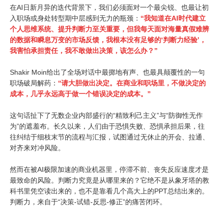
在AI日新月异的迭代背景下，我们必须面对一个最尖锐、也最让初
入职场或身处转型期中层感到无力的瓶颈：
“我知道在AI时代建立
个人思维系统、提升判断力至关重要，但我每天面对海量真假难辨
的数据和瞬息万变的市场反馈，我根本没有足够的‘判断力经验’，
我害怕承担责任，我不敢做出决策，该怎么办？”
Shakir Moin给出了全场对话中最掷地有声、也最具颠覆性的一句
职场破局解药：
“请大胆做出决定。在商业和职场里，不做决定的
成本，几乎永远高于做一个错误决定的成本。”
这句话扯下了无数企业内部盛行的“精致利己主义”与“防御性无作
为”的遮羞布。长久以来，人们由于恐惧失败、恐惧承担后果，往
往纠结于细枝末节的流程与汇报，试图通过无休止的开会、拉通、
对齐来对冲风险。
然而在被AI极限加速的商业机器里，停滞不前、丧失反应速度才是
最致命的风险。判断力究竟是从哪里来的？它绝不是从象牙塔的教
科书里凭空读出来的，也不是靠看几个高大上的PPT总结出来的。
判断力，来自于“决策-试错-反思-修正”的痛苦闭环。