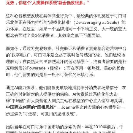
无效，你这个‘人类操作系统’就会低效很多。”
这种心智模型反映在具体商业行为中，最经典的体现莫过于可口可
乐北美正在强力推行的“规模化精准”（De-averaging at Scale）能
力体系。在过去，如果一个品牌用同一个平均主义、大一统的宏大
概念去面对全美3亿消费者，其效率之低下可想而知。
而如今，通过将交易数据、社交验证和消费者洞察整合进营销中台
的“数字电力”，可口可乐建立起了实时信号感知飞轮。他们敏锐地
理解到：在炎热天气里剧烈流汗的运动场景下，消费者需要的是补
充电解质的Powerade（爆锐）；而在享用一顿热辣、美妙的餐食
时，他们需要的则是那一瓶不可替代的冰镇可乐。
通过AI能力体系，他们能够更敏锐地捕捉细分消费者场景信号，在
正确的时刻给对的人提供对的供给。AI负责通过系统化能力击
碎“平均值”,而人类营销人则负责站在模型的中心注入情绪与灵魂。
中国商业创新的“围棋思维”
，Joanna将这种宏观的心智模型进一
步提炼为“可迁移、可复用的思维系统”。
她以当年在可口可乐中国市场的探索为例：早在2010年前后，中