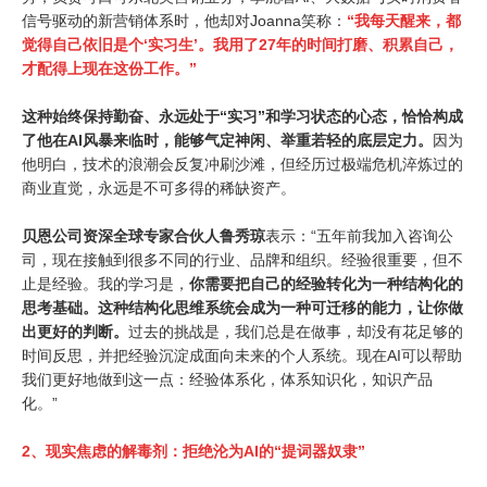
信号驱动的新营销体系时，他却对Joanna笑称：
“我每天醒来，都
觉得自己依旧是个‘实习生’。我用了27年的时间打磨、积累自己，
才配得上现在这份工作。”
这种始终保持勤奋、永远处于“实习”和学习状态的心态，恰恰构成
了他在AI风暴来临时，能够气定神闲、举重若轻的底层定力。
因为
他明白，技术的浪潮会反复冲刷沙滩，但经历过极端危机淬炼过的
商业直觉，永远是不可多得的稀缺资产。
贝恩公司资深全球专家合伙人
鲁秀琼
表示：“
五年前我加入咨询公
司，现在接触到很多不同的行业、品牌和组织。经验很重要，但不
止是经验。我的学习是，
你需要把自己的经验转化为一种结构化的
思考基础。这种结构化思维系统会成为一种可迁移的能力，让你做
出更好的判断。
过去的挑战是，我们总是在做事，却没有花足够的
时间反思，并把经验沉淀成面向未来的个人系统。现在AI可以帮助
我们更好地做到这一点：经验体系化，体系知识化，知识产品
化。
”
2、
现实焦虑的解毒剂：拒绝沦为AI的“提词器奴隶”