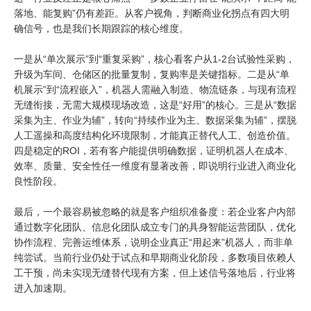
落地、能复购”仍有差距。从客户视角，判断商业化拐点有四大明
确信号，也是我们长期跟踪的核心维度。
一是从“单次展示”到“重复采购”，核心看客户从1-2台试验性采购，
升级为车间、仓储区的批量复制，复购率是关键指标。二是从“单
机展示”到“流程嵌入”，机器人需融入制造、物流链条，与现有流程
无缝衔接，无需大规模现场改造，这是“好用”的核心。三是从“数据
采集为主、作业为辅”，转向“持续作业为主、数据采集为辅”，摆脱
人工遥操和高度结构化环境限制，才能真正替代人工、创造价值。
四是稳定的ROI，若有客户能提供明确数据，证明机器人在成本、
效率、质量、安全性任一维度有显著改善，即说明行业进入商业化
良性阶段。
最后，一个最容易被忽略的就是客户组织准备度：若企业客户内部
通过数字化团队、信息化团队成立专门的具身智能运营团队，优化
协作流程、完善运维体系，说明企业真正“用起来”机器人，而非单
纯尝试。当前行业仍处于试点和早期商业化阶段，多数项目依赖人
工干预，尚未实现无缝替代现有方案，但上述信号落地后，行业将
进入加速期。