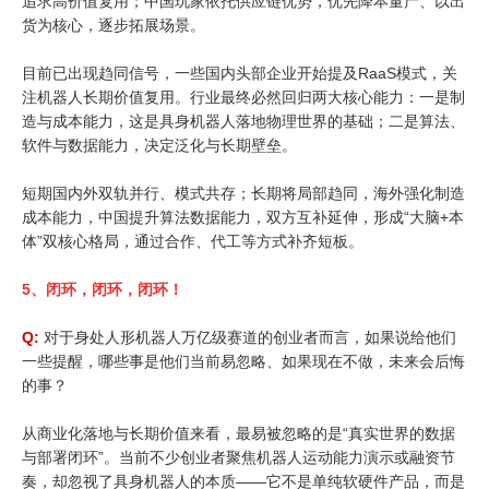
追求高价值复用；中国玩家依托供应链优势，优先降本量产、以出
货为核心，逐步拓展场景。
目前已出现趋同信号，一些国内头部企业开始提及RaaS模式，关
注机器人长期价值复用。行业最终必然回归两大核心能力：一是制
造与成本能力，这是具身机器人落地物理世界的基础；二是算法、
软件与数据能力，决定泛化与长期壁垒。
短期国内外双轨并行、模式共存；长期将局部趋同，海外强化制造
成本能力，中国提升算法数据能力，双方互补延伸，形成“大脑+本
体”双核心格局，通过合作、代工等方式补齐短板。
5、
闭环，闭环，闭环！
Q:
对于身处人形机器人万亿级赛道的创业者而言，如果说给他们
一些提醒，哪些事是他们当前易忽略、如果现在不做，未来会后悔
的事？
从商业化落地与长期价值来看，最易被忽略的是“真实世界的数据
与部署闭环”。当前不少创业者聚焦机器人运动能力演示或融资节
奏，却忽视了具身机器人的本质——它不是单纯软硬件产品，而是