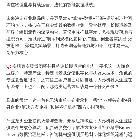
需在物理世界持续运营、迭代的智能数据系统。
未来决定行业格局的，是更早建立“算法+数据+部署+运维+迭代”闭
环的企业，核心在于真实场景的数据收集、异常处理、长期运维及
与客户组织流程的深度融合。若仅重视样机演示，忽视现场落地与
组织协同，难以跨过“演示到规模化复制”的门槛。创业者需跳出“炫
技思维”，聚焦真实场景，打造长期运营能力与闭环，这才是长期
竞争力核心。
Q:
实现真实场景闭环并且构建长期运营的能力，要求这一方懂企
业客户、特定产业、特定场景及深谙数字化与机器人技术，角色的
专业复合度很高，之前提过客户自己可以自建，人形机器人企业在
某些专业上也不匹配，那这类运营方应该是一个什么画像？
您说的很对，这一角色无法由单一企业承担，需“产业领头企业+具
身企业+解决方案企业+顶层咨询机构”四方协同落地。
产业龙头企业提供场景与数据、开放组织试点；人形机器人企业提
供硬件与核心算法、负责研发交付；解决方案企业补齐场景Know-
How与数据治理短板；咨询机构提供顶层规划，优化组织流程与运