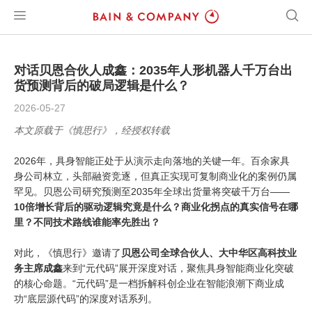
对话贝恩合伙人成鑫：2035年人形机器人千万台出
货预测背后的破局逻辑是什么？
2026-05-27
本文原载于《慎思行》，经授权转载
2026年，具身智能正处于从演示走向落地的关键一年。百余家具
身公司林立，头部融资竞逐，但真正实现可复制商业化的案例仍属
罕见。贝恩公司研究预测至2035年全球出货量将突破千万台——
10倍增长背后的驱动逻辑究竟是什么？商业化拐点的真实信号在哪
里？不同技术路线谁能率先胜出？
对此，《慎思行》邀请了
贝恩公司全球合伙人、大中华区高科技业
务主席成鑫
来到
“元代码”
展开深度对话，聚焦具身智能商业化突破
的核心命题。“元代码”是一档拆解科创企业在智能浪潮下商业成
功“底层源代码”的深度对话系列。