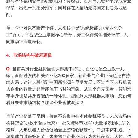
脑与本体强耦合等系统级能力；传感器、芯片等关键环节形成专业
壁垒，出现一批细分冠军；同时存在大量场景协同方负责落地适
配。
单一企业难以垄断产业链，未来核心是“系统级能力+专业化分
工”协同，平台型企业掌握核心壁垒，分工伙伴聚焦细分环节，共
同推动行业规模化。
4、
市场结构与破局逻辑
Q:
当前具身行业融资呈现头部集中特征，百亿估值企业仅十几
家，而融过资的相关企业达200多家，新企业与产业巨头也还在持
续入局，这让人联想到中国新能源车早期发展，不过当下人形机器
人企业的数量远超新能源车当时的景象。从这个角度来看，智能汽
车本身也是具身智能的一种体现。那回到人形机器人市场，您如何
看到未来市场结构？哪些企业会被淘汰？
当前产业仍处于早期，价值不会集中在本体整机环节，未来市场结
构将契合“少数平台型玩家+一批关键环节冠军+大量场景协同方”的
格局。人形机器人价值链涵盖上游核心软硬件、中游本体制造、下
游集成与维保等环节，未来留存企业不会仅为整机品牌。认知、传