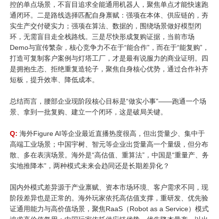
控的单点场景，不盲目追求全能通用机器人，聚焦单点才能快速跑
通闭环。二是路线选择匹配自身禀赋：强项在本体、供应链的，夯
实生产交付硬实力；强项在算法、数据的，围绕场景做好模型闭
环，无需盲目走全栈路线。三是尽快形成复购证据，当前市场
Demo与宣传繁杂，核心竞争力不在于“能合作”，而在于“能复购”，
打造可复制客户案例与灯塔工厂，才是最有说服力的商业证明。四
是拥抱生态、拒绝重复造轮子，聚焦自身核心优势，通过合作补齐
短板，提升效率、降低成本。
总结而言，腰部企业现阶段核心目标是“做实小事”——跑通一个场
景、拿到一批复购、建立一个闭环，这是破局关键。
Q:
海外Figure AI等企业最近直播热度很高，但出货量少、集中于
高端工业场景；中国宇树、智元等企业出货量高一个量级，但分布
散、多在表演场景。海外是“高估值、重算法”，中国是“重量产、务
实地推降本”，两种模式未来会趋同还是长期差异化？
国内外模式差异源于产业禀赋、资本市场环境、客户需求不同，现
阶段差异也是正常的。海外玩家依托高估值支撑，重研发、优先验
证通用能力与高价值场景，聚焦RaaS（Robot as a Service）模式