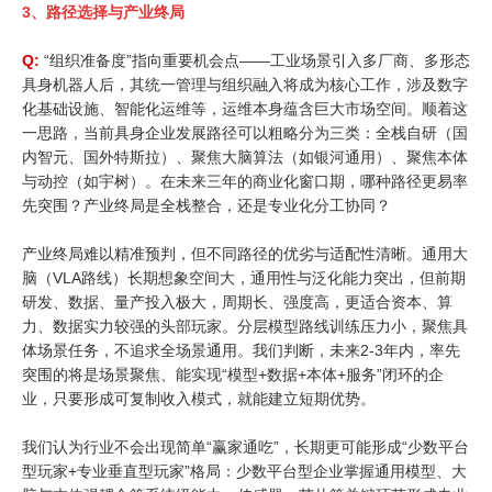
3、
路径选择与产业终局
Q:
“组织准备度”指向重要机会点——工业场景引入多厂商、多形态
具身机器人后，其统一管理与组织融入将成为核心工作，涉及数字
化基础设施、智能化运维等，运维本身蕴含巨大市场空间。顺着这
一思路，当前具身企业发展路径可以粗略分为三类：全栈自研（国
内智元、国外特斯拉）、聚焦大脑算法（如银河通用）、聚焦本体
与动控（如宇树）。在未来三年的商业化窗口期，哪种路径更易率
先突围？产业终局是全栈整合，还是专业化分工协同？
产业终局难以精准预判，但不同路径的优劣与适配性清晰。通用大
脑（VLA路线）长期想象空间大，通用性与泛化能力突出，但前期
研发、数据、量产投入极大，周期长、强度高，更适合资本、算
力、数据实力较强的头部玩家。分层模型路线训练压力小，聚焦具
体场景任务，不追求全场景通用。我们判断，未来2-3年内，率先
突围的将是场景聚焦、能实现“模型+数据+本体+服务”闭环的企
业，只要形成可复制收入模式，就能建立短期优势。
我们认为行业不会出现简单“赢家通吃”，长期更可能形成“少数平台
型玩家+专业垂直型玩家”格局：少数平台型企业掌握通用模型、大