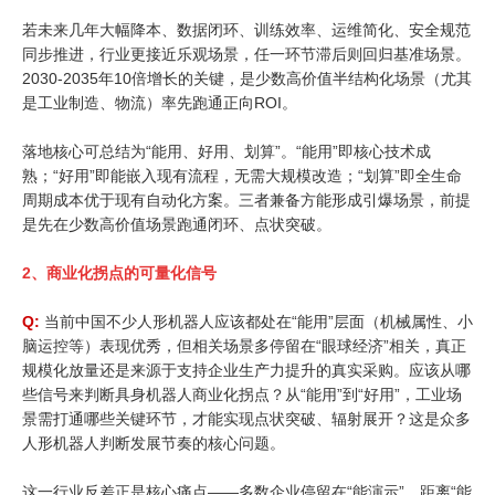
若未来几年大幅降本、数据闭环、训练效率、运维简化、安全规范
同步推进，行业更接近乐观场景，任一环节滞后则回归基准场景。
2030-2035年10倍增长的关键，是少数高价值半结构化场景（尤其
是工业制造、物流）率先跑通正向ROI。
落地核心可总结为“能用、好用、划算”。“能用”即核心技术成
熟；“好用”即能嵌入现有流程，无需大规模改造；“划算”即全生命
周期成本优于现有自动化方案。三者兼备方能形成引爆场景，前提
是先在少数高价值场景跑通闭环、点状突破。
2、
商业化拐点的可量化信号
Q:
当前中国不少人形机器人应该都处在“能用”层面（机械属性、小
脑运控等）表现优秀，但相关场景多停留在“眼球经济”相关，真正
规模化放量还是来源于支持企业生产力提升的真实采购。应该从哪
些信号来判断具身机器人商业化拐点？从“能用”到“好用”，工业场
景需打通哪些关键环节，才能实现点状突破、辐射展开？这是众多
人形机器人判断发展节奏的核心问题。
这一行业反差正是核心痛点——多数企业停留在“能演示”，距离“能