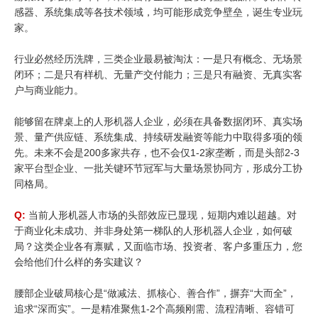
感器、系统集成等各技术领域，均可能形成竞争壁垒，诞生专业玩
家。
行业必然经历洗牌，三类企业最易被淘汰：一是只有概念、无场景
闭环；二是只有样机、无量产交付能力；三是只有融资、无真实客
户与商业能力。
能够留在牌桌上的人形机器人企业，必须在具备数据闭环、真实场
景、量产供应链、系统集成、持续研发融资等能力中取得多项的领
先。未来不会是200多家共存，也不会仅1-2家垄断，而是头部2-3
家平台型企业、一批关键环节冠军与大量场景协同方，形成分工协
同格局。
Q:
当前人形机器人市场的头部效应已显现，短期内难以超越。对
于商业化未成功、并非身处第一梯队的人形机器人企业，如何破
局？这类企业各有禀赋，又面临市场、投资者、客户多重压力，您
会给他们什么样的务实建议？
腰部企业破局核心是“做减法、抓核心、善合作”，摒弃“大而全”，
追求“深而实”。一是精准聚焦1-2个高频刚需、流程清晰、容错可