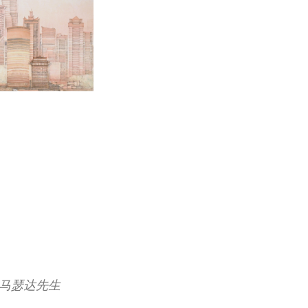
马瑟达先生