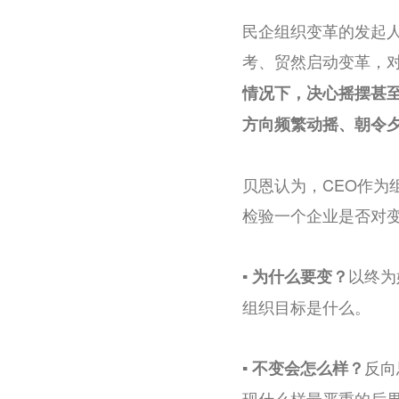
民企组织变革的发起
考、贸然启动变革，对
情况下，决心摇摆甚
方向频繁动摇、朝令
贝恩认为，CEO作
检验一个企业是否对变
以终为
▪️
为什么要变？
组织目标是什么。
反向
▪️ 不变会怎么样？
现什么样最严重的后