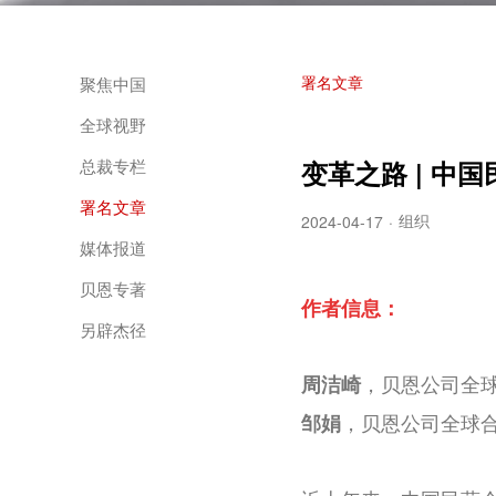
署名文章
聚焦中国
全球视野
总裁专栏
变革之路 | 
署名文章
组织
2024-04-17
·
媒体报道
贝恩专著
作者信息：
另辟杰径
，贝恩公司全
周洁崎
，贝恩公司全球
邹娟