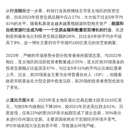
从
行业细分
进一步看，科技行业虽然继续主导亚太地区的投资交
易，但在2023年投资交易总额中仅占27%，大大低于过去5年平均
41%的水平。随着私募基金越来越重视能源转型相关资产，
能源和
自然资源行业成为唯一一个交易金额和数量双双增长的行业
。先进
制造和服务业占到投资交易总额的26%，比过去5年的平均水平提
高了8%，这一增长主要归功于市值约160亿美元的东芝收购案。
2023年，严峻的市场形势令部分投资者保持观望态度。与2022年
相比，亚太地区的活跃投资者数量减少25%，亚太区前20强基金的
投资交易额占比提高至47%，与过去5年31%的平均占比相比显著
上升。过去，前20强基金主要为全球普通合伙人（GP），但随着
政府关联基金在大型交易中愈发活跃，前20强的投资者类型也发生
了变化。
从
退出方面
来看，2023年亚太地区退出交易总额大跌至1010亿美
元，与前5年均值相比下降26%，较2021年历史高位跌去51%。贝
恩发现，仅有22%的受访GP表示如期完成了退出交易，30%表示
未进行任何退出交易。主要原因依然在于宏观经济环境不景气、
IPO市场表现欠佳且前景不明，导致退出环境严峻。