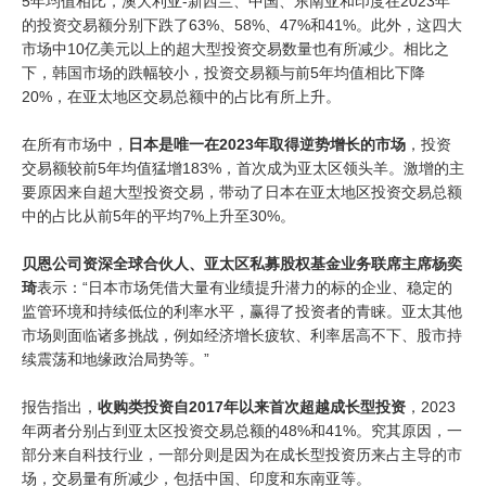
5年均值相比，澳大利亚-新西兰、中国、东南亚和印度在2023年
的投资交易额分别下跌了63%、58%、47%和41%。此外，这四大
市场中10亿美元以上的超大型投资交易数量也有所减少。相比之
下，韩国市场的跌幅较小，投资交易额与前5年均值相比下降
20%，在亚太地区交易总额中的占比有所上升。
在所有市场中，
日本是唯一在
2
023
年取得逆势增长的市场
，投资
交易额较前5年均值猛增183%，首次成为亚太区领头羊。激增的主
要原因来自超大型投资交易，带动了日本在亚太地区投资交易总额
中的占比从前5年的平均7%上升至30%。
贝恩公司资深全球合伙人、亚太区私募股权基金业务联席主席杨奕
琦
表示：“日本市场凭借大量有业绩提升潜力的标的企业、稳定的
监管环境和持续低位的利率水平，赢得了投资者的青睐。亚太其他
市场则面临诸多挑战，例如经济增长疲软、利率居高不下、股市持
续震荡和地缘政治局势等。”
报告指出，
收购类投资自
2
017
年以来首次超越成长型投资
，2023
年两者分别占到亚太区投资交易总额的48%和41%。究其原因，一
部分来自科技行业，一部分则是因为在成长型投资历来占主导的市
场，交易量有所减少，包括中国、印度和东南亚等。