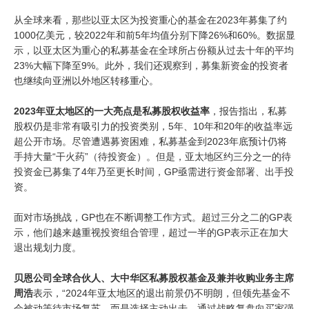
从全球来看，那些以亚太区为投资重心的基金在2023年募集了约
1000亿美元，较2022年和前5年均值分别下降26%和60%。数据显
示，以亚太区为重心的私募基金在全球所占份额从过去十年的平均
23%大幅下降至9%。此外，我们还观察到，募集新资金的投资者
也继续向亚洲以外地区转移重心。
2
023
年亚太地区的一大亮点是私募股权收益率
，报告指出，私募
股权仍是非常有吸引力的投资类别，5年、10年和20年的收益率远
超公开市场。尽管遭遇募资困难，私募基金到2023年底预计仍将
手持大量“干火药”（待投资金）。但是，亚太地区约三分之一的待
投资金已募集了4年乃至更长时间，GP亟需进行资金部署、出手投
资。
面对市场挑战，GP也在不断调整工作方式。超过三分之二的GP表
示，他们越来越重视投资组合管理，超过一半的GP表示正在加大
退出规划力度。
贝恩公司全球合伙人、大中华区私募股权基金及兼并收购业务主席
周浩
表示，“2024年亚太地区的退出前景仍不明朗，但领先基金不
会被动等待市场复苏，而是选择主动出击，通过战略复盘向买家强