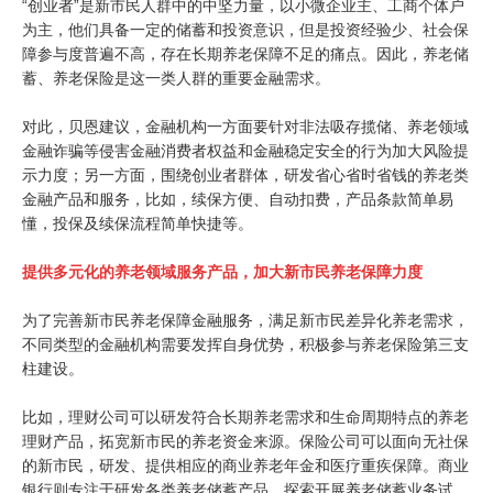
“创业者”是新市民人群中的中坚力量，以小微企业主、工商个体户
为主，他们具备一定的储蓄和投资意识，但是投资经验少、社会保
障参与度普遍不高，存在长期养老保障不足的痛点。因此，养老储
蓄、养老保险是这一类人群的重要金融需求。
对此，贝恩建议，金融机构一方面要针对非法吸存揽储、养老领域
金融诈骗等侵害金融消费者权益和金融稳定安全的行为加大风险提
示力度；另一方面，围绕创业者群体，研发省心省时省钱的养老类
金融产品和服务，比如，续保方便、自动扣费，产品条款简单易
懂，投保及续保流程简单快捷等。
提供多元化的养老领域服务产品，加大新市民养老保障力度
为了完善新市民养老保障金融服务，满足新市民差异化养老需求，
不同类型的金融机构需要发挥自身优势，积极参与养老保险第三支
柱建设。
比如，理财公司可以研发符合长期养老需求和生命周期特点的养老
理财产品，拓宽新市民的养老资金来源。保险公司可以面向无社保
的新市民，研发、提供相应的商业养老年金和医疗重疾保障。商业
银行则专注于研发各类养老储蓄产品，探索开展养老储蓄业务试