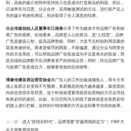
到，高效的媒介矩阵和坚持投入也是成功打造新品的利器。所以，
亿滋率先与贝恩，分众合作，采用敏捷测试的方法，进行新产品上
市的媒介有效性测试，初步取得了令人满意的结果。
分众传媒创始人及董事长江南春
分享了作为媒体方对品牌广告和效
果广告的观察。在他看来，品牌是人心的算法，是“人找货”。品牌
广告是建设心智，提高品牌势能。同时，大促节点时刻利用流量的
渠道来做转化。两者是银币的两面，不能偏废。通过分众与阿里合
作的天攻系统，可以帮助品牌广告投放成为不仅是单次的投放，而
是后续的品牌数字化消费者资产的持续运营；同时，经过品牌广告
与效果广告形成合力，能够更有效的拉动销售。
博睿传播首席运营官徐金
将广告人的工作比喻成捕鱼人，而今天市
场上鱼群正在变得不可预测，鱼群栖息的地方越来越多，最优质的
内容也变得非常昂贵。这个时候就需要用差异化营销的方式去寻找
鱼群必经的途径。比如，生活空间为主的线下媒体就是在鱼群必经
的路上进行拦截，这样的行销传播的方式会达到事半功倍的效果。
上一篇：
进入“疫情后时代”，品牌需要“穿越周期的定力”｜ FBIF大
会主席鲁秀琼致辞