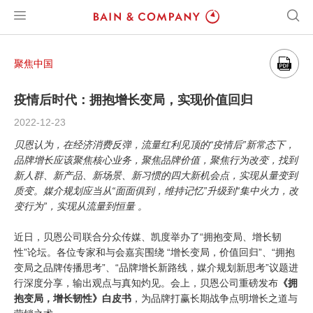
聚焦中国
疫情后时代：拥抱增长变局，实现价值回归
2022-12-23
贝恩认为，在经济消费反弹，流量红利见顶的“疫情后”新常态下，
品牌增长应该聚焦核心业务，聚焦品牌价值，聚焦行为改变，找到
新人群、新产品、新场景、新习惯的四大新机会点，实现从量变到
质变。媒介规划应当从“面面俱到，维持记忆”升级到“集中火力，改
变行为”，实现从流量到恒量 。
近日，贝恩公司联合分众传媒、凯度举办了“拥抱变局、增长韧
性”论坛。各位专家和与会嘉宾围绕 “增长变局，价值回归”、“拥抱
变局之品牌传播思考”、“品牌增长新路线，媒介规划新思考”议题进
行深度分享，输出观点与真知灼见。会上，贝恩公司重磅发布
《拥
抱变局，增长韧性》白皮书
，为品牌打赢长期战争点明增长之道与