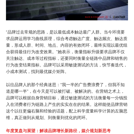
“品牌过去常规的思路，是以最低成本触达最广人群。当今环境要
求品牌运用学习曲线原理，综合考虑触达广度、触达频次、触达质
量，形成人群、时间、地点、内容的有效闭环，最终实现以最优组
合获得最佳行为改变效果。”她表示，衡量指标升级要求品牌不仅
关注触达、成本等过程指标，还要同时衡量全链路中品牌和销售的
行为改变结果指标。品牌可以采用敏捷测试的方法，快节奏迭代，
小成本测试，找到最优媒介矩阵。
以往品牌人的那个经典迷思：“我一半的广告费浪费了，但我不知
道是哪一半”，在今天是可以被打破、被解决的。在营销之术上，
品牌可以根据自身营销目标，通过敏捷测试的方法衡量每一分钱投
入在消费者行为链路上产生的实实在在的结果。这样能使品牌营销
这个以往更偏右脑和经验的话题，配上科学度量科学计算的左脑思
维，真正做到从规划、到衡量到优化的闭环。
年度复盘与展望：
解读品牌增长新路径，媒介规划新思考