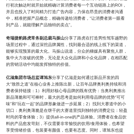
行初次触达时就开始就精确计算消费者每一个互动链路上的ROI，
并且也投入了时间精力打造广告内容，力保在昂贵的消费者沟通
中，精准把握产品概念，精确传递给消费者，“让消费者第一眼看
到产品，就能理解产品独特的卖点”。
奇瑞捷豹路虎常务副总裁马振山
分享了路虎在打造男性驾车越野的
场景过程中，通过深挖品牌属性，找到最合适的线上线下的渠道，
能够实现预算的最大化。马振山说道，分众的梯媒具有聚焦人群，
集中火力攻破的优势，无论是大众化品牌和小众化品牌，在相匹配
的营销活动中均能发挥独特的价值。
亿滋集团市场总监谭旭东
分享了亿滋是如何通过新品开发的四
大“致胜之道”在核心业务上推陈出新，让百年品牌奥利奥持续和消
费者保持链接：1）利用好核心母品牌的既有优势：当奥利奥推出
新品薄脆和可可棒时，最大的思考是如何利用母品牌的优势“可可
味”和“玩在一起”的品牌形象做进一步延展；2）找到大赛道中的小
切口：奥利奥薄脆是在饼干的大赛道里找到独特的消费定位：轻盈
时尚的零食体验；3）提供all-in-one的产品体验。消费者在食品饮
料的产品愈发苛刻，不仅需要非常愉悦的饮用/食用体验，也希望
享受情绪价值，包装要有颜值，也要有态度。同时，谭旭东也提