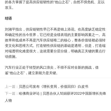
的各方掌握了提高供应链韧性的“他山之石”，自然不惧危机、足以
攻玉。
结语
刘湘平指出，供应链韧性早已不再是锦上添花。在高度缺乏稳定性
和确定性的当今世界，它已经是业绩表现的主要影响因素之一。高
效率和低成本不再是汽车供应链唯二的核心，整条价值链都必须转
变文化和思维方式。打造韧性供应链的基础是透明，但是，打造端
对端透明化难度很大，这就需要分层分级，明确真正关键的重点行
动措施。
汽车行业正处于转型的风口浪尖，不得不应对全新的挑战，借
鉴“他山之石”，建立新能力是关键。
上一篇：
贝恩公司发布《增长变局，价值回归》白皮书
下一篇：
哈佛商业评论 | 贝恩合伙人邹娟获评2022中国新增长先锋
人物