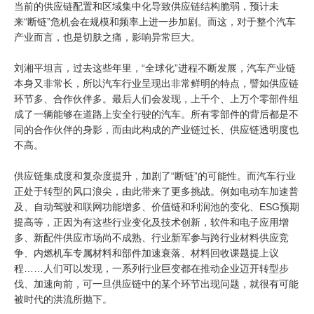
当前的供应链配置和区域集中化导致供应链结构脆弱，预计未
来“断链”危机会在规模和频率上进一步加剧。而这，对于整个汽车
产业而言，也是切肤之痛，影响异常巨大。
刘湘平坦言，过去这些年里，“全球化”进程不断发展，汽车产业链
本身又非常长，所以汽车行业呈现出非常鲜明的特点，譬如供应链
环节多、合作伙伴多。最后人们会发现，上千个、上万个零部件组
成了一辆能够在道路上安全行驶的汽车。所有零部件的背后都是不
同的合作伙伴的身影，而由此构成的产业链过长、供应链透明度也
不高。
供应链集成度和复杂度提升，加剧了“断链”的可能性。而汽车行业
正处于转型的风口浪尖，由此带来了更多挑战。例如电动车加速普
及、自动驾驶和联网功能增多、价值链和利润池的变化、ESG预期
提高等，正因为有这些行业变化及技术创新，软件和电子应用增
多、新配件供应市场尚不成熟、行业新军参与跨行业材料供应竞
争、内燃机车专属材料和部件加速衰落、材料回收课题提上议
程……人们可以发现，一系列行业巨变都在推动企业迈开转型步
伐、加速向前，可一旦供应链中的某个环节出现问题，就很有可能
被时代的洪流所抛下。