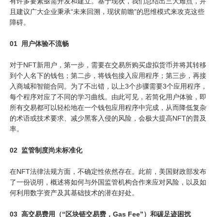
有许多要素亟需开发和建立。基于现状，我们总结出三大难点，并
且建议广大企业秉承“未来回溯，现状前瞻”的思维模式来攻克这些
障碍。
01 用户体验不流畅
对于NFT新用户，第一步，需要在交易所购买虚拟货币并将其转移
到个人名下的钱包；第二步，将钱包接入应用程序；第三步，再接
入商城和智能合同。为了不出错，以上3个步骤需要3个应用程序，
每个程序对应了不同的学习曲线。由此可见，若简化用户体验，即
所有交易都可以轻松地在一个钱包应用程序中完成，从而降低复杂
的术语或技术要求、减少黑客入侵的风险，会极大提高NFT的普及
率。
02 监管制度尚未标准化
在NFT法律法规方面，不确定性依然存在。此前，美国财政部发布
了一份说明，概述将如何与外国监管机构合作来应对风险，以及如
何利用数字资产及其基础技术的潜在好处。
03 高交易费用（“区块链交易费，Gas Fee”）和碳足迹困扰