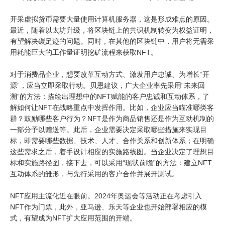
开采虚拟货币需要大量使用计算机服务器，这是形成难点的原因。
最近，随着以太坊升级，将区块链上的共识机制转变为权益证明，
有望解决碳足迹的问题。同时，在其他的区块链中，用户将无需采
用耗能巨大的工作量证明挖矿流程来获取NFT。
对于消费品企业，想要改革互动方式、激发用户忠诚、为增长“开
源”，应当立即采取行动。贝恩建议，广大企业率先采用“未来回
溯”的方法：描绘出理想中的NFT赋能的客户忠诚和互动体系，了
解如何让NFT在战略重点中发挥作用。比如，企业应当瞄准哪类客
群？鼓励哪些客户行为？NFT是作为商品销售还是作为互动机制的
一部分予以赠送等。此后，企业需要决定采取哪些措施来实现目
标，即需要哪些数据、技术、人才、合作关系和创新体系；在明确
这些需求之后，着手设计相应的实施路线图。当企业决定了理想目
标和实施路径图，接下去，可以采用“现状前瞻”的方法：建立NFT
互动体系的雏形，与先行采用的客户合作并展开测试。
NFT应用主流化近在眼前。2024年奥运会等活动正在考虑引入
NFT作为门票，此外，亚马逊、乐天等企业也开始部署相应的模
式，有望成为NFT扩大应用范围的开端。