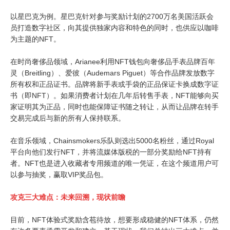
以星巴克为例。星巴克针对参与奖励计划的2700万名美国活跃会
员打造数字社区，向其提供独家内容和特色的同时，也供应以咖啡
为主题的NFT。
在时尚奢侈品领域，Arianee利用NFT钱包向奢侈品手表品牌百年
灵（Breitling）、爱彼（Audemars Piguet）等合作品牌发放数字
所有权和正品证书。品牌将新手表或手袋的正品保证卡换成数字证
书（即NFT）。如果消费者计划在几年后转售手表，NFT能够向买
家证明其为正品，同时也能保障证书随之转让，从而让品牌在转手
交易完成后与新的所有人保持联系。
在音乐领域，Chainsmokers乐队则选出5000名粉丝，通过Royal
平台向他们发行NFT，并将流媒体版税的一部分奖励给NFT持有
者。NFT也是进入收藏者专用频道的唯一凭证，在这个频道用户可
以参与抽奖，赢取VIP奖品包。
攻克三大难点：未来回溯，现状前瞻
目前，NFT体验式奖励含苞待放，想要形成稳健的NFT体系，仍然