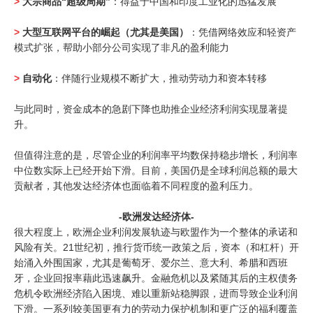
>
大宗商品“超级周期”
：得益于中国和印度工业化的迅猛发展
>
大型互联网平台的崛起（尤其是美国）
：凭借网络效应和轻资产
模式扩张，帮助小部分公司实现了非凡的盈利能力
>
自动化
：伴随行业规模不断扩大，推动劳动力和资本转移
与此同时，资金成本的急剧下降也助推企业经济利润实现显著提
升。
但值得注意的是，尽管企业的利润率平均数保持稳步增长，利润率
中位数实际上已经开始下滑。目前，美国仍是全球利润总额的最大
贡献者，其他发达经济体也面临着不同程度的盈利压力。
-欧洲发达经济体-
很大程度上，欧洲企业利润发展轨迹与欧盟作为一个整体的承诺和
风险有关。21世纪初，推行货币统一政策之后，资本（和杠杆）开
始涌入外围国家，尤其是葡萄牙、爱尔兰、意大利、希腊和西班
牙，企业回报率藉此迅速飙升。金融危机以及紧随其后的主权债务
危机令欧洲经济陷入困境、难以重新站稳脚跟，进而导致企业利润
下滑。一系列较美国更有力的劳动力保护机制和更广泛的福利覆盖