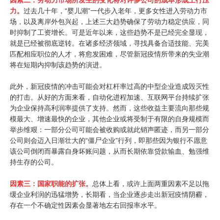
因素二：劳动力市场所发生的变化将对许多公司的成本形成上行压
力。
过去几十年，“婴儿潮”一代步入老年，更多女性进入劳动力市
场，以及离岸外包兴起，上述三大趋势确保了劳动力稳定供应，同
时抑制了工资增长。可是近年以来，这些趋势不是已经完全显现，
就是已经被彻底逆转。在诸多经济领域，寻找具备合适技能、完美
匹配相应职位的人才，将愈发困难，尽管新冠疫情所带来的失业潮
将在短期内抑制该趋势的演进。
此外，新冠疫情的冲击可能会对杠杆率过高的中型企业造成毁灭性
的打击。从好的方面来看，自动化进程加速、互联网平台持续扩张
为企业保持高利润率提供了支持。然而，这些收益主要流向那些规
模最大、增速最快的企业，其他企业或将受制于有限的自身规模而
举步维艰：一部分公司可能会被收购或就此销声匿迹，而另一部分
公司则会迈入日渐壮大的“僵尸企业”行列，即那些因为银行不愿意
该公司倒闭而暴露自身坏账问题，从而长期依靠贷款输血、勉强维
持生存的公司。
因素三：国家职能的扩张。
总体上看，或许上面两重因素不足以拖
缓企业利润的迅猛增势，长期看，当企业逐步走出新冠疫情阴霾，
存在一个不确定性因素会显著地左右回报率水平。