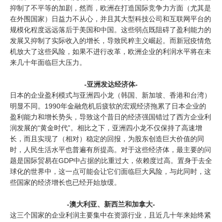
抑制了不平等的加剧，然而，欧洲在打造国际竞争力方面（尤其是
在外围国家）日益力不从心，并且其大型科技公司和互联网平台的
规模化程度远远落后于美国和中国。这些弱点既阻碍了盈利能力的
发展又抑制了实际收入的增长，导致民粹主义崛起。而新冠疫情危
机放大了这些风险，如果不进行改革，欧洲企业的利润水平将在未
来几十年面临巨大压力。
-亚洲发达经济体-
日本的企业盈利模式与亚洲四小龙（韩国、新加坡、香港和台湾）
明显不同。1990年金融危机后疲软的宏观经济拖累了日本企业的
盈利能力和增长势头，导致这个昔日的经济强国错过了西方企业利
润发展的“黄金时代”。相比之下，亚洲四小龙不仅保持了高速增
长，而且实现了（相对）稳定的回报，为股东创造巨大价值的同
时，人民生活水平也普遍有所提高。对于这些经济体，最主要的问
题是国际贸易在GDP中占据的比重过大，依赖度过高。置身于去全
球化的世界中，这一点可能会让它们面临巨大风险，与此同时，这
些国家的经济增长也已经开始放缓。
-澳大利亚、新西兰和加拿大-
这三个国家的企业利润主要集中在资源行业，且近几十年来始终紧