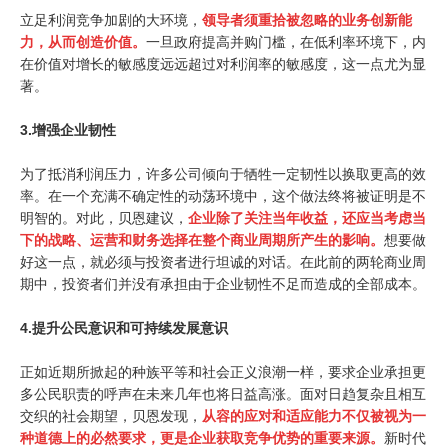
立足利润竞争加剧的大环境，
领导者须重拾被忽略的业务创新能
力，从而创造价值。
一旦政府提高并购门槛，在低利率环境下，内
在价值对增长的敏感度远远超过对利润率的敏感度，这一点尤为显
著。
3.
增强企业韧性
为了抵消利润压力，许多公司倾向于牺牲一定韧性以换取更高的效
率。在一个充满不确定性的动荡环境中，这个做法终将被证明是不
明智的。对此，贝恩建议，
企业除了关注当年收益，还应当考虑当
下的战略、运营和财务选择在整个商业周期所产生的影响。
想要做
好这一点，就必须与投资者进行坦诚的对话。在此前的两轮商业周
期中，投资者们并没有承担由于企业韧性不足而造成的全部成本。
4.
提升公民意识和可持续发展意识
正如近期所掀起的种族平等和社会正义浪潮一样，要求企业承担更
多公民职责的呼声在未来几年也将日益高涨。面对日趋复杂且相互
交织的社会期望，贝恩发现，
从容的应对和适应能力不仅被视为一
种道德上的必然要求，更是企业获取竞争优势的重要来源。
新时代