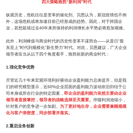
四大策略致胜“新利润”时代
纵观历史，危机往往是变革的催化剂。贝恩认为，新冠疫情也不例
外，这场危机或将加速目前已经形成的趋势。因此，对于跨国企
业，若想延续过去40年来所保持的利润增长水平势必将愈加艰难。
此外，利润峰值与商业时代的历史性变革不谋而合——从昔日“股
东至上”时代到规模化“新生势力”时代。对此，贝恩建议，广大企业
领导者应当从以下四个角度着手，致胜崭新的商业时代：
1.
强化竞争优势
尽管近几十年来宏观环境利好驱动企业盈利能力总体提升，但是我
们的研究模型显示，近60%企业层面的盈利能力波动依旧归结于公
司本身或所在行业的特定因素，
即企业的盈利能力依然主要由企业
领导者直接掌控，领导者的战略选择至关重要。
伴随利润池缩小，
针对客户的竞争进一步加剧。
为了更好地生存，企业需要兼顾规模
化与客户亲密度，同步部署并落实。
2.
重启业务创新