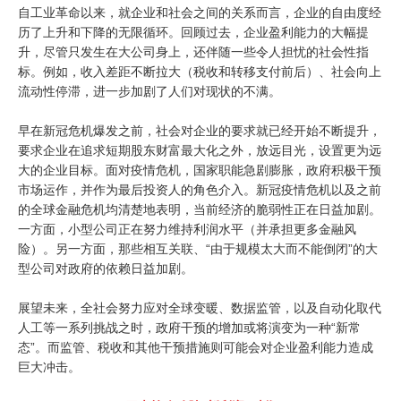
自工业革命以来，就企业和社会之间的关系而言，企业的自由度经
历了上升和下降的无限循环。回顾过去，企业盈利能力的大幅提
升，尽管只发生在大公司身上，还伴随一些令人担忧的社会性指
标。例如，收入差距不断拉大（税收和转移支付前后）、社会向上
流动性停滞，进一步加剧了人们对现状的不满。
早在新冠危机爆发之前，社会对企业的要求就已经开始不断提升，
要求企业在追求短期股东财富最大化之外，放远目光，设置更为远
大的企业目标。面对疫情危机，国家职能急剧膨胀，政府积极干预
市场运作，并作为最后投资人的角色介入。新冠疫情危机以及之前
的全球金融危机均清楚地表明，当前经济的脆弱性正在日益加剧。
一方面，小型公司正在努力维持利润水平（并承担更多金融风
险）。另一方面，那些相互关联、“由于规模太大而不能倒闭”的大
型公司对政府的依赖日益加剧。
展望未来，全社会努力应对全球变暖、数据监管，以及自动化取代
人工等一系列挑战之时，政府干预的增加或将演变为一种“新常
态”。而监管、税收和其他干预措施则可能会对企业盈利能力造成
巨大冲击。