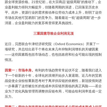
跟全球资源价格。21世纪初，在大宗商品“超级周期”的推动下，企
业盈利能力得到大幅提升，但随着周期的演进，已回落至历史水
平。此外，资源行业的需求推动单位劳动力成本上升，削弱了这些
市场在其他可贸易部门的竞争力。随着最近一轮“超级周期”进一步
消退，企业盈利能力的复苏将变得更具挑战性。
三重因素导致企业利润见顶
近日，贝恩联合牛津经济研究院（Oxford Economics）开展了一
项研究，并总结出若干个将在未来几年抑制利润增长的关键因素
——这些因素既包括市场动态，也包括政府和社会可能出现的抵制
情况。
因素一：市场本身。
有利的市场趋势常常起伏不定，随着我们进入
下一个崭新的十年，全球化的浪潮开始步入衰退期。近几年的贸易
战促使企业纷纷重新思考对于离岸供应链的依赖性，新冠疫情则进
一步暴露了这些被拉长的低成本供应链所面临的真正风险——若企
业为了优化风险管理而调整供应链布局，可能会给利润率造成一定
压力。