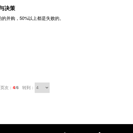
与决策
的并购，50%以上都是失败的。
页次：
4
/6
转到：