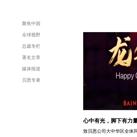
聚焦中国
全球视野
总裁专栏
署名文章
媒体报道
贝恩专著
心中有光，脚下有力
致贝恩公司大中华区全体